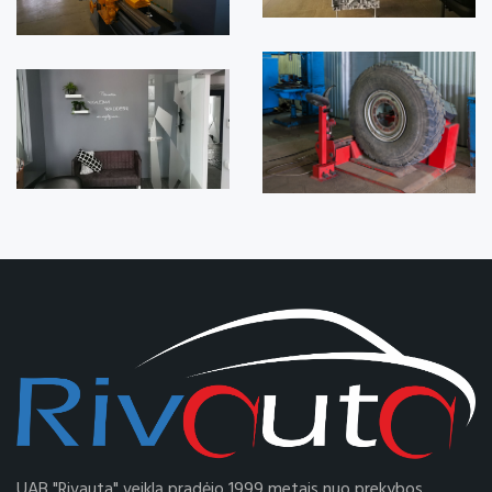
UAB "Rivauta" veiklą pradėjo 1999 metais nuo prekybos