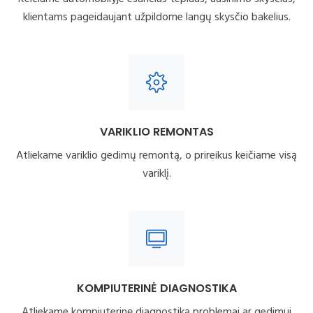
klientams pageidaujant užpildome langų skysčio bakelius.
VARIKLIO REMONTAS
Atliekame variklio gedimų remontą, o prireikus keičiame visą
variklį.
KOMPIUTERINĖ DIAGNOSTIKA
Atliekame kompiuterinę diagnostiką problemai ar gedimui