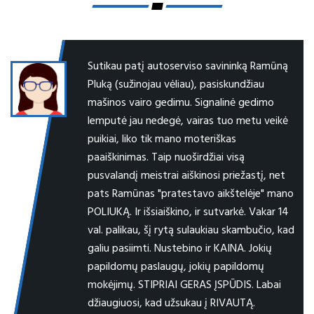
Sutikau patį autoserviso savininką Ramūną
Pluką (sužinojau vėliau), pasiskundžiau
mašinos vairo gedimu. Signalinė gedimo
lemputė jau nedegė, vairas tuo metu veikė
puikiai, liko tik mano moteriškas
paaiškinimas. Taip nuoširdžiai visą
pusvalandį meistrai aiškinosi priežastį, net
pats Ramūnas "pratestavo aikštelėje" mano
POLIUKĄ. Ir išsiaiškino, ir sutvarkė. Vakar 14
val. palikau, šį rytą sulaukiau skambučio, kad
galiu pasiimti. Nustebino ir KAINA. Jokių
papildomų paslaugų, jokių papildomų
mokėjimų. STIPRIAI GERAS ĮSPŪDIS. Labai
džiaugiuosi, kad užsukau į RIVAUTĄ.