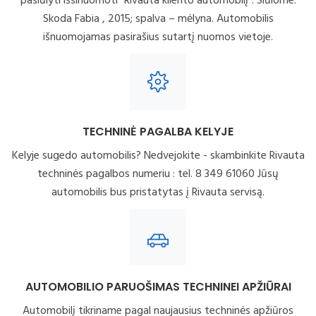
pasiūlyti išsinuomoti "Rivauta kliento automobilį". Siūlome:
Skoda Fabia , 2015; spalva – mėlyna. Automobilis
išnuomojamas pasirašius sutartį nuomos vietoje.
TECHNINĖ PAGALBA KELYJE
Kelyje sugedo automobilis? Nedvejokite - skambinkite Rivauta
techninės pagalbos numeriu : tel. 8 349 61060 Jūsų
automobilis bus pristatytas į Rivauta servisą.
AUTOMOBILIO PARUOŠIMAS TECHNINEI APŽIŪRAI
Automobilį tikriname pagal naujausius techninės apžiūros