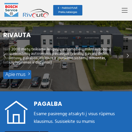
RIVAUTA
Nuo 2000 metų teikiame lengvųjų automobilių, mikroautobusų
bei sunkvežimių autoserviso paslaugas (variklių, pavarų dėžės,
duslintuvų, pakabos, elektros ir įpurškimo sistemų remontas,
kėbulų lyginimas ir dažymas).
Apie mus
PAGALBA
Esame pasirengę atsakyti į visus rūpimus
klausimus. Susisiekite su mumis